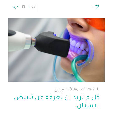
0
0
المزيد
admin
at
August 9, 2022
كل م تريد ان تعرفه عن تبييض
الاسنان!